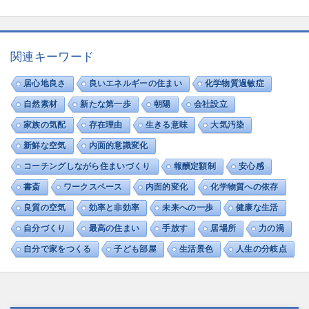
関連キーワード
居心地良さ
良いエネルギーの住まい
化学物質過敏症
自然素材
新たな第一歩
朝陽
会社設立
家族の気配
存在理由
生きる意味
大気汚染
新鮮な空気
内面的意識変化
コーチングしながら住まいづくり
報酬定額制
安心感
書斎
ワークスペース
内面的変化
化学物質への依存
良質の空気
効率と非効率
未来への一歩
健康な生活
自分づくり
最高の住まい
手放す
居場所
力の渦
自分で家をつくる
子ども部屋
生活景色
人生の分岐点