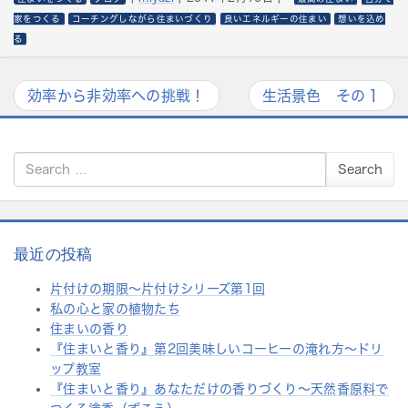
家をつくる
コーチングしながら住まいづくり
良いエネルギーの住まい
想いを込め
る
効率から非効率への挑戦！
生活景色 その１
S
Search
e
a
r
c
h
最近の投稿
f
片付けの期限〜片付けシリーズ第1回
o
私の心と家の植物たち
r:
住まいの香り
『住まいと香り』第2回美味しいコーヒーの淹れ方～ドリ
ップ教室
『住まいと香り』あなただけの香りづくり～天然香原料で