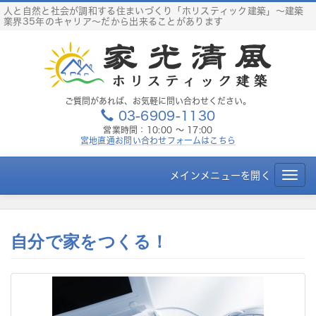
S
人と自然と社会が調和する住まいづくり「ホリスティック建築」～建築
業界35年のキャリア～だから出来ることがあります
k
i
p
t
o
c
ご質問があれば、お気軽に問い合わせください。
03-6909-1130
o
営業時間：10:00 ～ 17:00
n
宮地直通お問い合わせフォームはこちら
t
e
メインメニューを開く
T
n
o
t
g
g
自分で家をつくる！
l
e
n
a
v