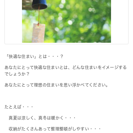
i
g
a
t
i
o
n
「快適な住まい」とは・・・？
あなたにとって快適な住まいとは、どんな住まいをイメージする
でしょうか？
あなたにとって理想の住まいを思い浮かべてください。
たとえば・・・
真夏は涼しく、真冬は暖かく・・・
収納がたくさんあって整理整頓がしやすい・・・