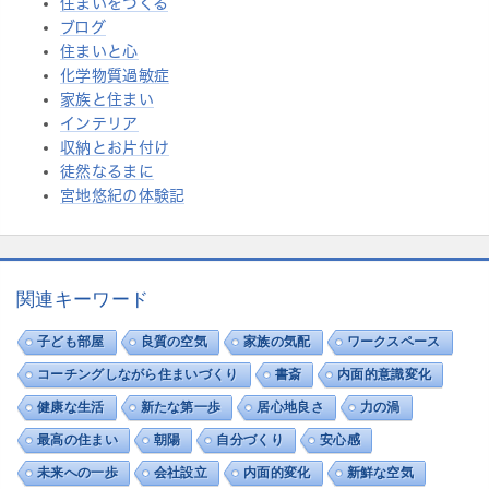
住まいをつくる
ブログ
住まいと心
化学物質過敏症
家族と住まい
インテリア
収納とお片付け
徒然なるまに
宮地悠紀の体験記
関連キーワード
子ども部屋
良質の空気
家族の気配
ワークスペース
コーチングしながら住まいづくり
書斎
内面的意識変化
健康な生活
新たな第一歩
居心地良さ
力の渦
最高の住まい
朝陽
自分づくり
安心感
未来への一歩
会社設立
内面的変化
新鮮な空気