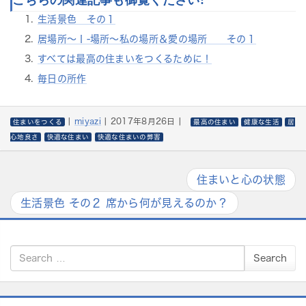
こちらの関連記事も御覧ください:
生活景色 その１
居場所～Ｉ-場所～私の場所＆愛の場所 その１
すべては最高の住まいをつくるために！
毎日の所作
|
miyazi
|
2017年8月26日
|
住まいをつくる
最高の住まい
健康な生活
居
心地良さ
快適な住まい
快適な住まいの弊害
住まいと心の状態
生活景色 その２ 席から何が見えるのか？
S
Search
e
a
r
c