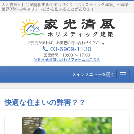
S
人と自然と社会が調和する住まいづくり「ホリスティック建築」～建築
業界35年のキャリア～だから出来ることがあります
k
i
p
t
o
c
ご質問があれば、お気軽に問い合わせください。
03-6909-1130
o
営業時間：10:00 ～ 17:00
n
宮地直通お問い合わせフォームはこちら
t
e
メインメニューを開く
T
n
o
t
g
g
快適な住まいの弊害？？
l
e
n
a
v