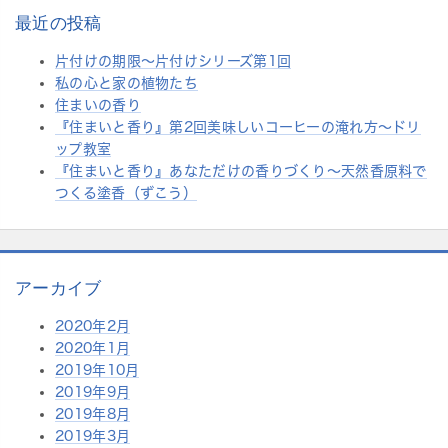
h
最近の投稿
f
片付けの期限〜片付けシリーズ第1回
o
私の心と家の植物たち
r:
住まいの香り
『住まいと香り』第2回美味しいコーヒーの淹れ方～ドリ
ップ教室
『住まいと香り』あなただけの香りづくり～天然香原料で
つくる塗香（ずこう）
アーカイブ
2020年2月
2020年1月
2019年10月
2019年9月
2019年8月
2019年3月