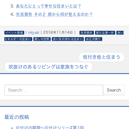
あなたにとって幸せな住まいとは？
生活景色 その２ 席から何が見えるのか？
|
miyazi
|
2018年11月14日
|
イベント情報
自然素材
新たな第一歩
良い
エネルギーの住まい
癒しの空間
良い気の流れる住まい
お正月飾り
枝付き桧と住まう
吹抜けのあるリビングは家族をつなぐ
S
Search
e
a
r
c
h
最近の投稿
f
片付けの期限〜片付けシリーズ第1回
o