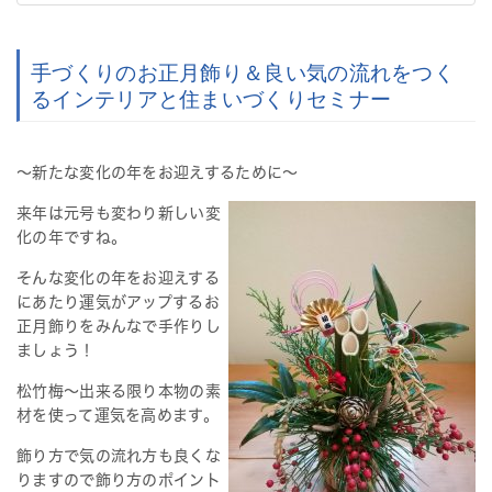
i
g
a
手づくりのお正月飾り＆良い気の流れをつく
t
るインテリアと住まいづくりセミナー
i
o
n
～新たな変化の年をお迎えするために～
来年は元号も変わり新しい変
化の年ですね。
そんな変化の年をお迎えする
にあたり運気がアップするお
正月飾りをみんなで手作りし
ましょう！
松竹梅～出来る限り本物の素
材を使って運気を高めます。
飾り方で気の流れ方も良くな
りますので飾り方のポイント