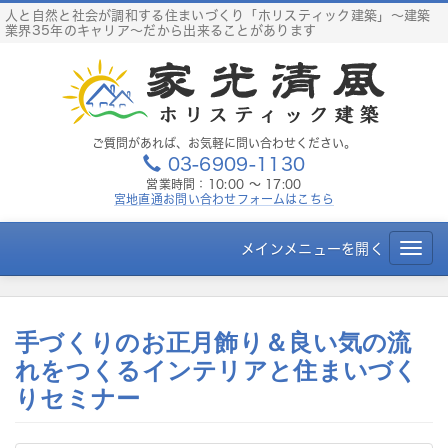
S
人と自然と社会が調和する住まいづくり「ホリスティック建築」～建築
業界35年のキャリア～だから出来ることがあります
k
i
p
t
o
c
ご質問があれば、お気軽に問い合わせください。
03-6909-1130
o
営業時間：10:00 ～ 17:00
n
宮地直通お問い合わせフォームはこちら
t
e
メインメニューを開く
T
n
o
t
g
g
手づくりのお正月飾り＆良い気の流
l
e
れをつくるインテリアと住まいづく
n
りセミナー
a
v