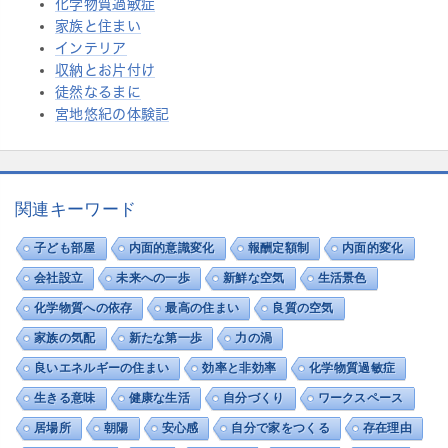
化学物質過敏症
家族と住まい
インテリア
収納とお片付け
徒然なるまに
宮地悠紀の体験記
関連キーワード
子ども部屋
内面的意識変化
報酬定額制
内面的変化
会社設立
未来への一歩
新鮮な空気
生活景色
化学物質への依存
最高の住まい
良質の空気
家族の気配
新たな第一歩
力の渦
良いエネルギーの住まい
効率と非効率
化学物質過敏症
生きる意味
健康な生活
自分づくり
ワークスペース
居場所
朝陽
安心感
自分で家をつくる
存在理由