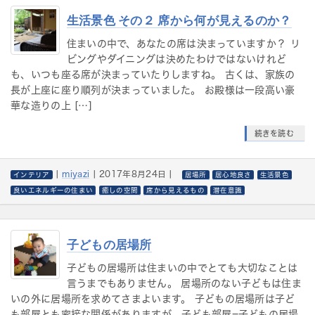
生活景色 その２ 席から何が見えるのか？
住まいの中で、あなたの席は決まっていますか？ リ
ビングやダイニングは決めたわけではないけれど
も、いつも座る席が決まっていたりしますね。 古くは、家族の
長が上座に座り順列が決まっていました。 お殿様は一段高い豪
華な造りの上 […]
続きを読む
|
miyazi
|
2017年8月24日
|
インテリア
居場所
居心地良さ
生活景色
良いエネルギーの住まい
癒しの空間
席から見えるもの
潜在意識
子どもの居場所
子どもの居場所は住まいの中でとても大切なことは
言うまでもありません。 居場所のない子どもは住ま
いの外に居場所を求めてさまよいます。 子どもの居場所は子ど
も部屋とも密接な関係がありますが、子ども部屋=子どもの居場