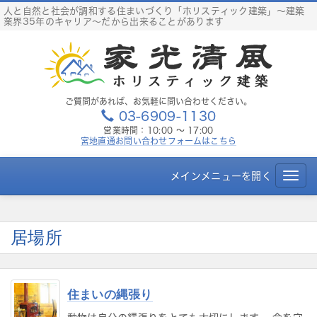
S
人と自然と社会が調和する住まいづくり「ホリスティック建築」～建築
業界35年のキャリア～だから出来ることがあります
k
i
p
t
o
c
ご質問があれば、お気軽に問い合わせください。
03-6909-1130
o
営業時間：10:00 ～ 17:00
n
宮地直通お問い合わせフォームはこちら
t
e
メインメニューを開く
T
n
o
t
g
g
居場所
l
e
n
a
住まいの縄張り
v