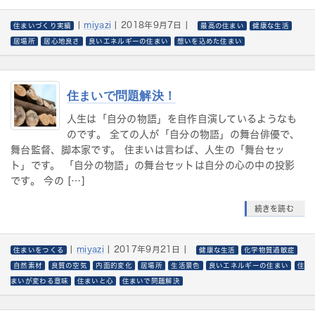
|
miyazi
|
2018年9月7日
|
住まいづくり実績
最高の住まい
健康な生活
居場所
居心地良さ
良いエネルギーの住まい
想いを込めた住まい
住まいで問題解決！
人生は「自分の物語」を自作自演しているようなも
のです。 全ての人が「自分の物語」の舞台俳優で、
舞台監督、脚本家です。 住まいは言わば、人生の「舞台セッ
ト」です。 「自分の物語」の舞台セットは自分の心の中の投影
です。 今の […]
続きを読む
|
miyazi
|
2017年9月21日
|
住まいをつくる
健康な生活
化学物質過敏症
自然素材
良質の空気
内面的変化
居場所
生活景色
良いエネルギーの住まい
住
まいが変わる意味
住まいと心
住まいで問題解決