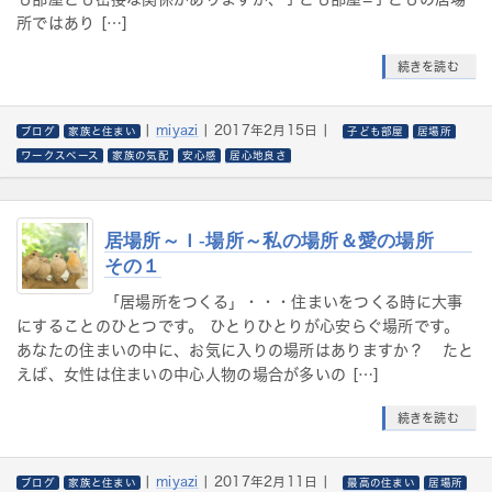
所ではあり […]
続きを読む
|
miyazi
|
2017年2月15日
|
ブログ
家族と住まい
子ども部屋
居場所
ワークスペース
家族の気配
安心感
居心地良さ
居場所～Ｉ-場所～私の場所＆愛の場所
その１
「居場所をつくる」・・・住まいをつくる時に大事
にすることのひとつです。 ひとりひとりが心安らぐ場所です。
あなたの住まいの中に、お気に入りの場所はありますか？ たと
えば、女性は住まいの中心人物の場合が多いの […]
続きを読む
|
miyazi
|
2017年2月11日
|
ブログ
家族と住まい
最高の住まい
居場所