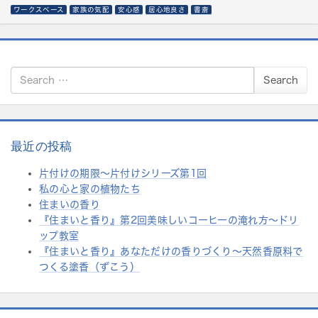
ワークスペース
家族の気配
安心感
居心地良さ
書斎
S
Search
e
a
r
c
h
最近の投稿
f
片付けの期限〜片付けシリーズ第1回
o
私の心と家の植物たち
r:
住まいの香り
『住まいと香り』第2回美味しいコーヒーの淹れ方～ドリ
ップ教室
『住まいと香り』あなただけの香りづくり～天然香原料で
つくる塗香（ずこう）