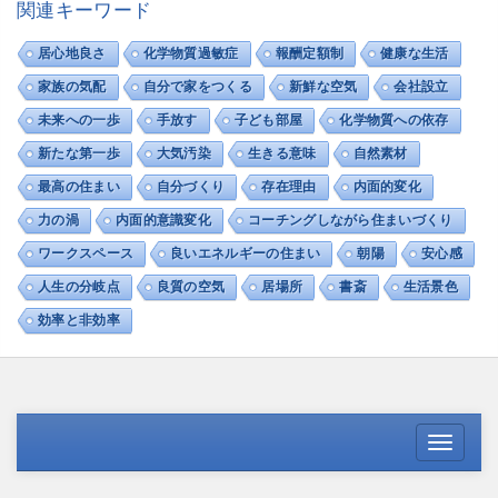
関連キーワード
居心地良さ
化学物質過敏症
報酬定額制
健康な生活
家族の気配
自分で家をつくる
新鮮な空気
会社設立
未来への一歩
手放す
子ども部屋
化学物質への依存
新たな第一歩
大気汚染
生きる意味
自然素材
最高の住まい
自分づくり
存在理由
内面的変化
力の渦
内面的意識変化
コーチングしながら住まいづくり
ワークスペース
良いエネルギーの住まい
朝陽
安心感
人生の分岐点
良質の空気
居場所
書斎
生活景色
効率と非効率
T
o
g