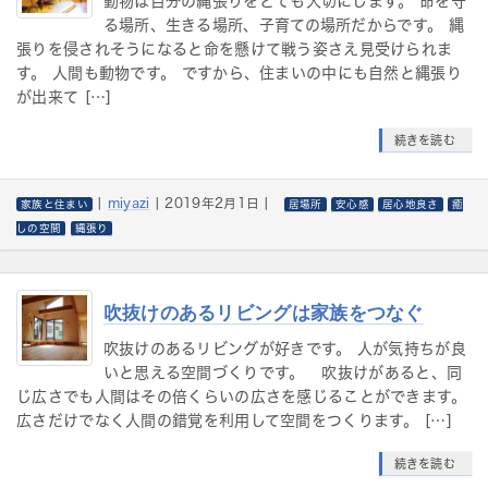
動物は自分の縄張りをとても大切にします。 命を守
i
る場所、生きる場所、子育ての場所だからです。 縄
g
張りを侵されそうになると命を懸けて戦う姿さえ見受けられま
a
す。 人間も動物です。 ですから、住まいの中にも自然と縄張り
t
が出来て […]
i
o
続きを読む
n
|
miyazi
|
2019年2月1日
|
家族と住まい
居場所
安心感
居心地良さ
癒
しの空間
縄張り
吹抜けのあるリビングは家族をつなぐ
吹抜けのあるリビングが好きです。 人が気持ちが良
いと思える空間づくりです。 吹抜けがあると、同
じ広さでも人間はその倍くらいの広さを感じることができます。
広さだけでなく人間の錯覚を利用して空間をつくります。 […]
続きを読む