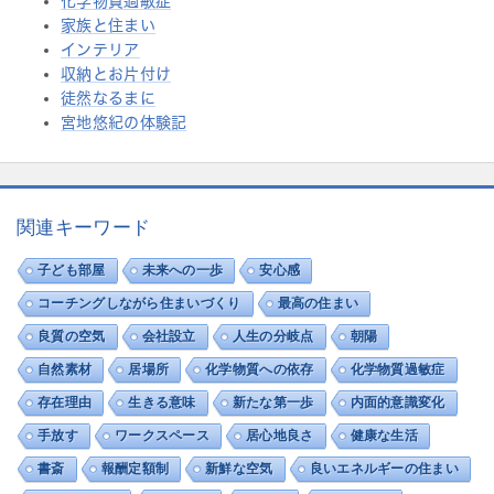
化学物質過敏症
家族と住まい
インテリア
収納とお片付け
徒然なるまに
宮地悠紀の体験記
関連キーワード
子ども部屋
未来への一歩
安心感
コーチングしながら住まいづくり
最高の住まい
良質の空気
会社設立
人生の分岐点
朝陽
自然素材
居場所
化学物質への依存
化学物質過敏症
存在理由
生きる意味
新たな第一歩
内面的意識変化
手放す
ワークスペース
居心地良さ
健康な生活
書斎
報酬定額制
新鮮な空気
良いエネルギーの住まい